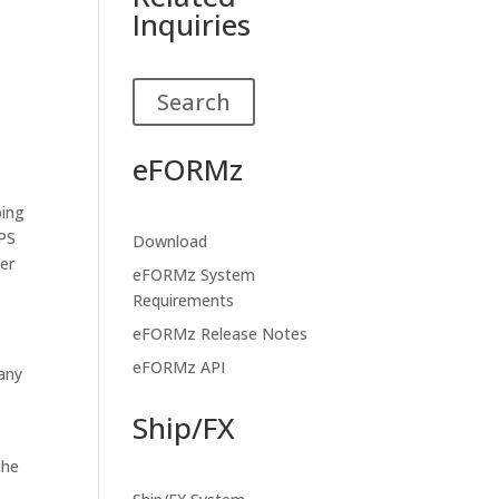
Inquiries
Search
eFORMz
ping
UPS
Download
ber
eFORMz System
Requirements
eFORMz Release Notes
eFORMz API
pany
Ship/FX
the