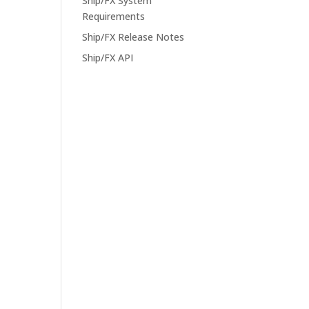
Ship/FX System
Requirements
Ship/FX Release Notes
Ship/FX API