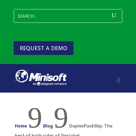
REQUEST A DEMO
9
9
Home
Blog
DuplexPackSlip: The
best of both sides of the label